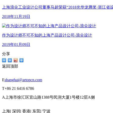
上海浪尖工业设计公司董事马超荣获“2018光华龙腾奖·浙江省
2018年11月19日
作为设计师不可不知的上海产品设计公司-浪尖设计
2019年01月09日
分享
返回顶部
E
shanghai@artopcn.com
T
+86 21 6416 6786
A
上海市徐汇区宜山路1388号民润大厦1号楼12层A侧
上海
|
深圳
|
香港
|
东莞
|
宁波