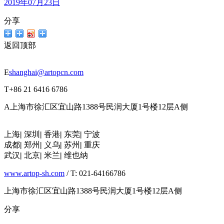
2019年07月23日
分享
返回顶部
E
shanghai@artopcn.com
T
+86 21 6416 6786
A
上海市徐汇区宜山路1388号民润大厦1号楼12层A侧
上海
|
深圳
|
香港
|
东莞
|
宁波
成都
|
郑州
|
义乌
|
苏州
|
重庆
武汉
|
北京
|
米兰
|
维也纳
www.artop-sh.com
/ T: 021-64166786
上海市徐汇区宜山路1388号民润大厦1号楼12层A侧
分享