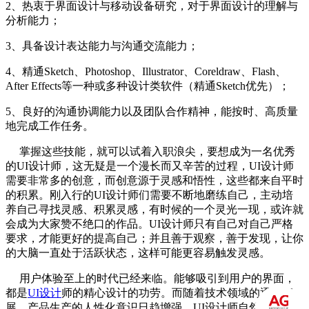
2、热衷于界面设计与移动设备研究，对于界面设计的理解与
分析能力；
3、具备设计表达能力与沟通交流能力；
4、精通Sketch、Photoshop、Illustrator、Coreldraw、Flash、
After Effects等一种或多种设计类软件（精通Sketch优先）；
5、良好的沟通协调能力以及团队合作精神，能按时、高质量
地完成工作任务。
掌握这些技能，就可以试着入职浪尖，要想成为一名优秀
的UI设计师，这无疑是一个漫长而又辛苦的过程，UI设计师
需要非常多的创意，而创意源于灵感和悟性，这些都来自平时
的积累。刚入行的UI设计师们需要不断地磨练自己，主动培
养自己寻找灵感、积累灵感，有时候的一个灵光一现，或许就
会成为大家赞不绝口的作品。UI设计师只有自己对自己严格
要求，才能更好的提高自己；并且善于观察，善于发现，让你
的大脑一直处于活跃状态，这样可能更容易触发灵感。
用户体验至上的时代已经来临。能够吸引到用户的界面，
都是
UI设计
师的精心设计的功劳。而随着技术领域的逐步拓
展，产品生产的人性化意识日趋增强，UI设计师自然而然就