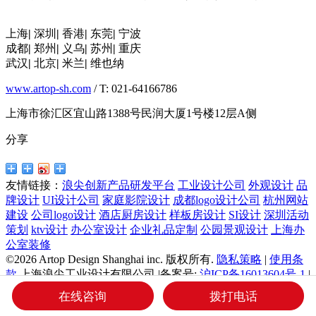
上海
|
深圳
|
香港
|
东莞
|
宁波
成都
|
郑州
|
义乌
|
苏州
|
重庆
武汉
|
北京
|
米兰
|
维也纳
www.artop-sh.com
/ T: 021-64166786
上海市徐汇区宜山路1388号民润大厦1号楼12层A侧
分享
友情链接：
浪尖创新产品研发平台
工业设计公司
外观设计
品
牌设计
UI设计公司
家庭影院设计
成都logo设计公司
杭州网站
建设
公司logo设计
酒店厨房设计
样板房设计
SI设计
深圳活动
策划
ktv设计
办公室设计
企业礼品定制
公园景观设计
上海办
公室装修
©2026 Artop Design Shanghai inc. 版权所有.
隐私策略
|
使用条
款
上海浪尖工业设计有限公司 |备案号:
沪ICP备16013604号-1
|
沪公网安备 31010402010295号
在线咨询
拨打电话
网站地图
关于我们