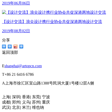
2019年06月06日
【设计交流】浪尖设计携行业协会共促深港两地设计交流
2019年08月02日
分享
返回顶部
E
shanghai@artopcn.com
T
+86 21 6416 6786
A
上海市徐汇区宜山路1388号民润大厦1号楼12层A侧
上海
|
深圳
|
香港
|
东莞
|
宁波
成都
|
郑州
|
义乌
|
苏州
|
重庆
武汉
|
北京
|
米兰
|
维也纳