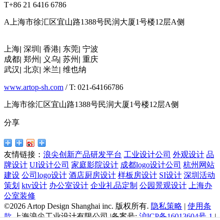
T
+86 21 6416 6786
A
上海市徐汇区宜山路1388号民润大厦1号楼12层A侧
上海
|
深圳
|
香港
|
东莞
|
宁波
成都
|
郑州
|
义乌
|
苏州
|
重庆
武汉
|
北京
|
米兰
|
维也纳
www.artop-sh.com
/ T: 021-64166786
上海市徐汇区宜山路1388号民润大厦1号楼12层A侧
分享
友情链接：
浪尖创新产品研发平台
工业设计公司
外观设计
品
牌设计
UI设计公司
家庭影院设计
成都logo设计公司
杭州网站
建设
公司logo设计
酒店厨房设计
样板房设计
SI设计
深圳活动
策划
ktv设计
办公室设计
企业礼品定制
公园景观设计
上海办
公室装修
©2026 Artop Design Shanghai inc. 版权所有.
隐私策略
|
使用条
款
上海浪尖工业设计有限公司 |备案号:
沪ICP备16013604号-1
|