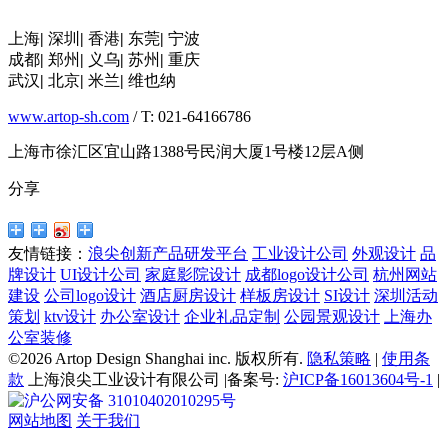
上海
|
深圳
|
香港
|
东莞
|
宁波
成都
|
郑州
|
义乌
|
苏州
|
重庆
武汉
|
北京
|
米兰
|
维也纳
www.artop-sh.com
/ T: 021-64166786
上海市徐汇区宜山路1388号民润大厦1号楼12层A侧
分享
友情链接：
浪尖创新产品研发平台
工业设计公司
外观设计
品
牌设计
UI设计公司
家庭影院设计
成都logo设计公司
杭州网站
建设
公司logo设计
酒店厨房设计
样板房设计
SI设计
深圳活动
策划
ktv设计
办公室设计
企业礼品定制
公园景观设计
上海办
公室装修
©2026 Artop Design Shanghai inc. 版权所有.
隐私策略
|
使用条
款
上海浪尖工业设计有限公司 |备案号:
沪ICP备16013604号-1
|
沪公网安备 31010402010295号
网站地图
关于我们