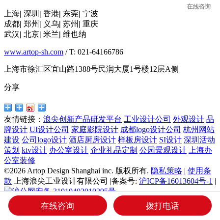
上海
|
深圳
|
香港
|
东莞
|
宁波
成都
|
郑州
|
义乌
|
苏州
|
重庆
武汉
|
北京
|
米兰
|
维也纳
www.artop-sh.com
/ T: 021-64166786
上海市徐汇区宜山路1388号民润大厦1号楼12层A侧
分享
友情链接：
浪尖创新产品研发平台
工业设计公司
外观设计
品
牌设计
UI设计公司
家庭影院设计
成都logo设计公司
杭州网站
建设
公司logo设计
酒店厨房设计
样板房设计
SI设计
深圳活动
策划
ktv设计
办公室设计
企业礼品定制
公园景观设计
上海办
公室装修
©2026 Artop Design Shanghai inc. 版权所有.
隐私策略
|
使用条
款
上海浪尖工业设计有限公司 |备案号:
沪ICP备16013604号-1
|
沪公网安备 31010402010295号
网站地图
关于我们
在线咨询
拨打电话